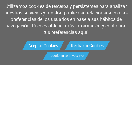
Utilizamos cookies de terceros y persistentes para analizar
nuestros servicios y mostrar publicidad relacionada con las
preferencias de los usuarios en base a sus hábitos de
navegación. Puedes obtener más información y configurar
tus preferencias
aquí
.
Aceptar Cookies
Rechazar Cookies
Configurar Cookies
Productos
Servicios
Buscador de productos
Mantenimiento industrial
Mantenimiento I+D
Calibración
Sistemas de medición y control
Validaciones
Petición de RMA