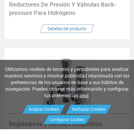
Reductores De Presión Y Válvulas Back-
pressure Para Hidrógeno
Detalles del producto
Utilizamos cookies de terceros y persistentes para analizar
nuestros servicios y mostrar publicidad relacionada con las
preferencias de los usuarios en base a sus hábitos de
navegación. Puedes obtener más información y configurar
tus preferencias
aquí
.
Aceptar Cookies
Rechazar Cookies
Configurar Cookies
Reguladores y válvulas criogénicas
Los Reguladores / Estabilizadores de presión series 2980, las