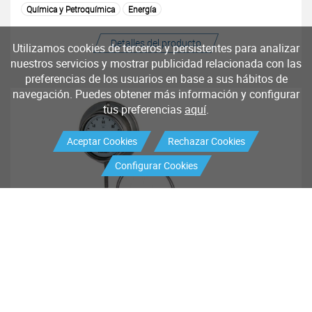
Química y Petroquímica
Energía
Detalles del producto
Utilizamos cookies de terceros y persistentes para analizar
nuestros servicios y mostrar publicidad relacionada con las
preferencias de los usuarios en base a sus hábitos de
navegación. Puedes obtener más información y configurar
tus preferencias
aquí
.
Aceptar Cookies
Rechazar Cookies
Configurar Cookies
Termómetros para aplicaciones
industriales
Química y Petroquímica
Farmacéutica
Energía