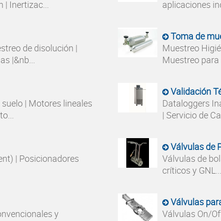
| Inertizac...
aplicaciones in
Toma de mue
treo de disolución |
Muestreo Higié
s |&nb...
Muestreo para lí
Validación T
 suelo | Motores lineales
Dataloggers In
o...
| Servicio de Ca
Válvulas de 
nt) | Posicionadores
Válvulas de bol
críticos y GNL..
Válvulas par
onvencionales y
Válvulas On/Off