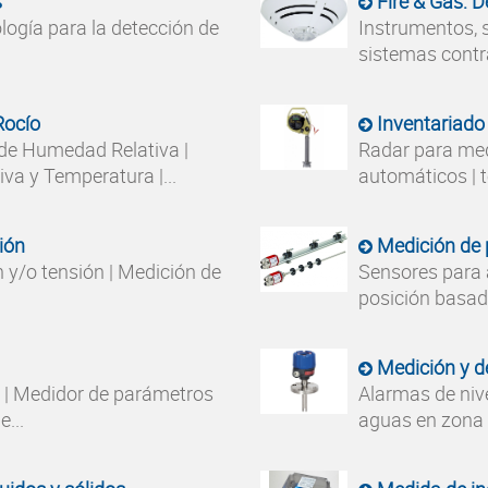
s
Fire & Gas: 
logía para la detección de
Instrumentos, s
sistemas contr
Rocío
Inventariado
 de Humedad Relativa |
Radar para med
va y Temperatura |...
automáticos | t
ión
Medición de 
 y/o tensión | Medición de
Sensores para 
posición basado
Medición y de
 | Medidor de parámetros
Alarmas de nive
...
aguas en zona d