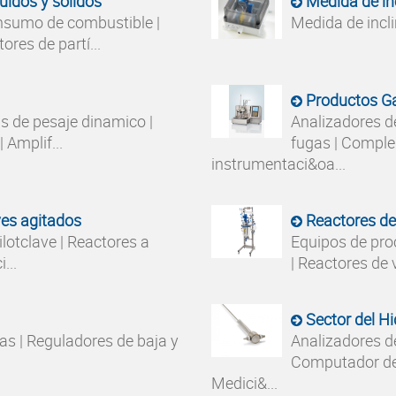
uidos y sólidos
Medida de in
nsumo de combustible |
Medida de incl
res de partí...
Productos G
as de pesaje dinamico |
Analizadores de
 Amplif...
fugas | Compl
instrumentaci&oa...
ves agitados
Reactores de
lotclave | Reactores a
Equipos de proc
...
| Reactores de v
Sector del H
as | Reguladores de baja y
Analizadores d
Computador de 
Medici&...