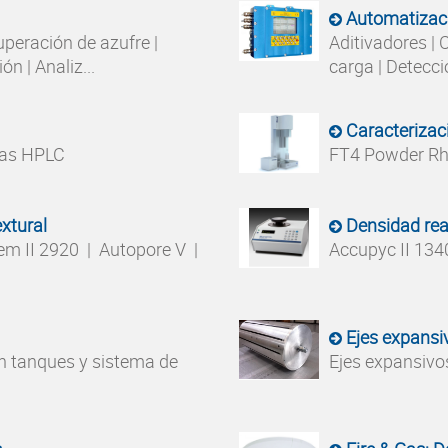
Automatizac
uperación de azufre |
Aditivadores | 
n | Analiz...
carga | Detecció
Caracterizac
bas HPLC
FT4 Powder Rhe
extural
Densidad rea
em II 2920 | Autopore V |
Accupyc II 134
Ejes expansiv
n tanques y sistema de
Ejes expansivos