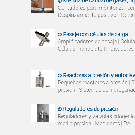
Medida de caudal de gases, líq
Contadores para monitorizar co
Desplazamiento positivo | Detecto
Pesaje con células de carga
Amplificadores de pesaje | Célul
Células monoplato | Indicadores |
Reactores a presión y autocla
Pequeños reactores a presión | Pi
presión | Sistemas de hidrogenaci
Reguladores de presión
Reguladores y válvulas criogénic
media presión | Medidores | Re...