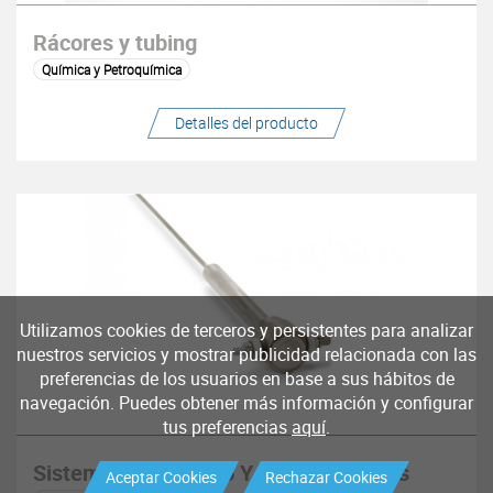
Rácores y tubing
Química y Petroquímica
Detalles del producto
Utilizamos cookies de terceros y persistentes para analizar
nuestros servicios y mostrar publicidad relacionada con las
preferencias de los usuarios en base a sus hábitos de
navegación. Puedes obtener más información y configurar
tus preferencias
aquí
.
Sistemas De Sellado Y Termosensores
Aceptar Cookies
Rechazar Cookies