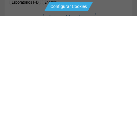
Laboratorios I+D
Energía
Configurar Cookies
Detalles del producto
Termopares para generación térmica
Energía
Detalles del producto