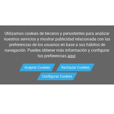
Utilizamos cookies de terceros y persistentes para analizar
nuestros servicios y mostrar publicidad relacionada con las
preferencias de los usuarios en base a sus hábitos de
navegación. Puedes obtener más información y configurar
tus preferencias
aquí
.
Aceptar Cookies
Rechazar Cookies
Configurar Cookies
Productos
Servicios
Buscador de productos
Mantenimiento industrial
Mantenimiento I+D