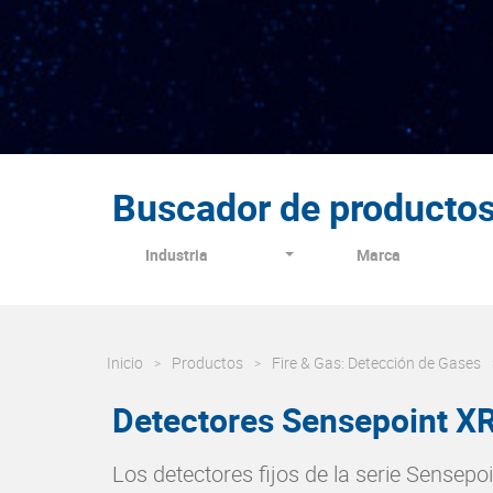
Buscador de producto
Industria
Marca
Inicio
Productos
Fire & Gas: Detección de Gases
Detectores Sensepoint X
Los detectores fijos de la serie Sensep