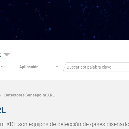
s
Aplicación
Detectores Sensepoint XRL
RL
oint XRL son equipos de detección de gases diseñado