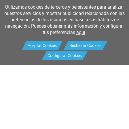
Utilizamos cookies de terceros y persistentes para analizar
nuestros servicios y mostrar publicidad relacionada con las
preferencias de los usuarios en base a sus hábitos de
navegación. Puedes obtener más información y configurar
tus preferencias
aquí
.
Aceptar Cookies
Rechazar Cookies
Configurar Cookies
Productos
Servicios
Buscador de productos
Mantenimiento industrial
Mantenimiento I+D
Calibración
Sistemas de medición y control
Validaciones
Petición de RMA