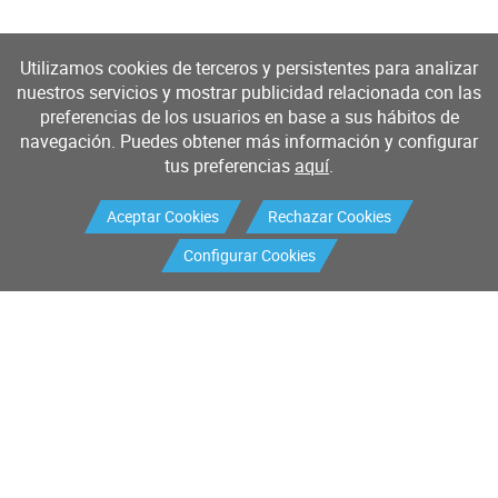
Utilizamos cookies de terceros y persistentes para analizar
nuestros servicios y mostrar publicidad relacionada con las
preferencias de los usuarios en base a sus hábitos de
navegación. Puedes obtener más información y configurar
tus preferencias
aquí
.
Aceptar Cookies
Rechazar Cookies
Configurar Cookies
Productos
Servicios
Buscador de productos
Mantenimiento industrial
Mantenimiento I+D
Calibración
Sistemas de medición y control
Validaciones