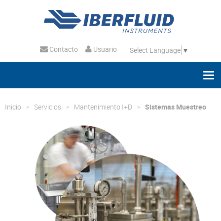
Contacto
Usuario
Select Language
▼
Inicio
Servicios
Mantenimiento I+D
Sistemas Muestreo