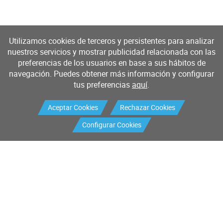
Utilizamos cookies de terceros y persistentes para analizar
nuestros servicios y mostrar publicidad relacionada con las
preferencias de los usuarios en base a sus hábitos de
navegación. Puedes obtener más información y configurar
tus preferencias
aquí
.
Aceptar Cookies
Rechazar Cookies
Configurar Cookies
Productos
Servicios
Buscador de productos
Mantenimiento industrial
Mantenimiento I+D
Calibración
Sistemas de medición y control