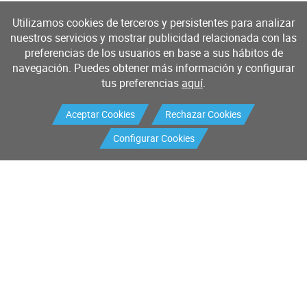
Utilizamos cookies de terceros y persistentes para analizar
nuestros servicios y mostrar publicidad relacionada con las
preferencias de los usuarios en base a sus hábitos de
navegación. Puedes obtener más información y configurar
tus preferencias
aquí
.
Aceptar Cookies
Rechazar Cookies
Configurar Cookies
Productos
Servicios
Buscador de productos
Mantenimiento industrial
Mantenimiento I+D
Calibración
Sistemas de medición y control
Validaciones
Petición de RMA