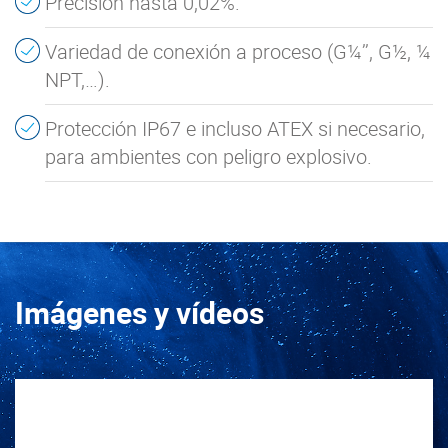
Precisión hasta 0,02%.
Variedad de conexión a proceso (G¼’’, G½, ¼
NPT,…).
Protección IP67 e incluso ATEX si necesario,
para ambientes con peligro explosivo.
Imágenes y vídeos