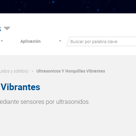
s
Aplicación
uidos y sólidos)
Ultrasonicos Y Horquillas Vibrantes
 Vibrantes
ediante sensores por ultrasonidos.