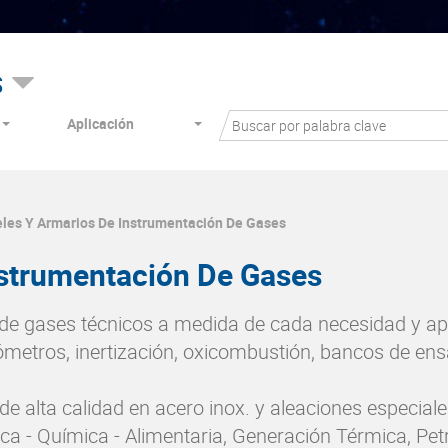
s
Aplicación
les Y Armarios De Instrumentación De Gases
nstrumentación De Gases
de gases técnicos a medida de cada necesidad y apl
metros, inertización, oxicombustión, bancos de ensay
de alta calidad en acero inox. y aleaciones especial
ca - Química - Alimentaria, Generación Térmica, Pet