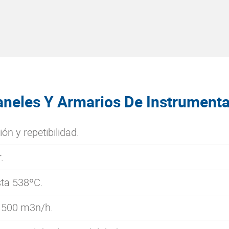
aneles Y Armarios De Instrument
n y repetibilidad.
.
sta 538ºC.
 500 m3n/h.