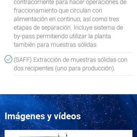
contracorriente para hacer operaciones de
fraccionamiento que circulan con
alimentación en continuo, así como tres
etapas de separación. Incluye sistema de
by-pass permitiendo utilizar la planta
también para muestras sólidas.
(SAFF) Extracción de muestras sólidas con
dos recipientes (uno para producción).
Imágenes y vídeos